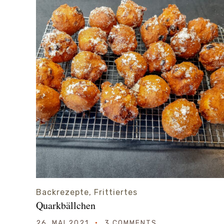
Backrezepte
,
Frittiertes
Quarkbällchen
26. MAI 2021
3 COMMENTS