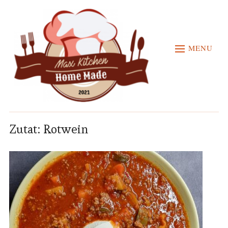
MENU
Zutat:
Rotwein