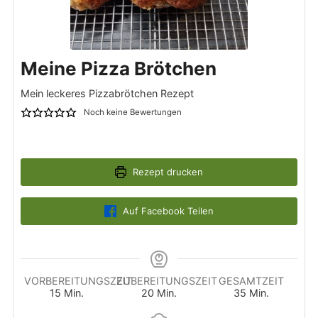
Meine Pizza Brötchen
Mein leckeres Pizzabrötchen Rezept
Noch keine Bewertungen
Rezept drucken
Auf Facebook Teilen
VORBEREITUNGSZEIT
ZUBEREITUNGSZEIT
GESAMTZEIT
Minuten
Minuten
Minuten
15
Min.
20
Min.
35
Min.