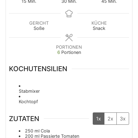
Minuten
Minuten
Minuten
15
Min.
30
Min.
45
Min.
GERICHT
KÜCHE
Soße
Snack
PORTIONEN
6
Portionen
KOCHUTENSILIEN
Stabmixer
Kochtopf
ZUTATEN
1x
2x
3x
250
ml
Cola
200
ml
Passierte Tomaten