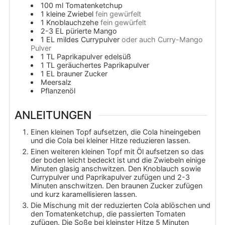
100
ml
Tomatenketchup
1
kleine Zwiebel
fein gewürfelt
1
Knoblauchzehe
fein gewürfelt
2-3
EL
pürierte Mango
1
EL
mildes Currypulver
oder auch Curry-Mango
Pulver
1
TL
Paprikapulver edelsüß
1
TL
geräuchertes Paprikapulver
1
EL
brauner Zucker
Meersalz
Pflanzenöl
ANLEITUNGEN
Einen kleinen Topf aufsetzen, die Cola hineingeben
und die Cola bei kleiner Hitze reduzieren lassen.
Einen weiteren kleinen Topf mit Öl aufsetzen so das
der boden leicht bedeckt ist und die Zwiebeln einige
Minuten glasig anschwitzen. Den Knoblauch sowie
Currypulver und Paprikapulver zufügen und 2-3
Minuten anschwitzen. Den braunen Zucker zufügen
und kurz karamellisieren lassen.
Die Mischung mit der reduzierten Cola ablöschen und
den Tomatenketchup, die passierten Tomaten
zufügen. Die Soße bei kleinster Hitze 5 Minuten