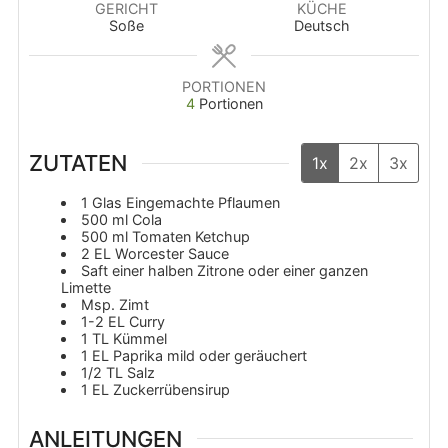
GERICHT
KÜCHE
Soße
Deutsch
PORTIONEN
4
Portionen
ZUTATEN
1x
2x
3x
1
Glas
Eingemachte Pflaumen
500
ml
Cola
500
ml
Tomaten Ketchup
2
EL
Worcester Sauce
Saft einer halben Zitrone oder einer ganzen
Limette
Msp. Zimt
1-2
EL
Curry
1
TL
Kümmel
1
EL
Paprika mild oder geräuchert
1/2
TL
Salz
1
EL
Zuckerrübensirup
ANLEITUNGEN