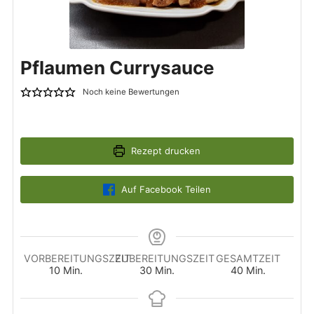
Pflaumen Currysauce
Noch keine Bewertungen
Rezept drucken
Auf Facebook Teilen
VORBEREITUNGSZEIT
ZUBEREITUNGSZEIT
GESAMTZEIT
Minuten
Minuten
Minuten
10
Min.
30
Min.
40
Min.