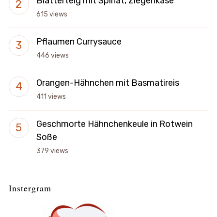
Blätterteig mit Spinat, Ziegenkäse
615 views
Pflaumen Currysauce
446 views
Orangen-Hähnchen mit Basmatireis
411 views
Geschmorte Hähnchenkeule in Rotwein
Soße
379 views
Instergram