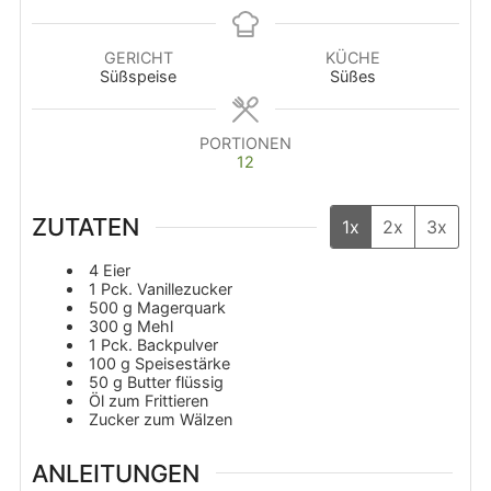
GERICHT
KÜCHE
Süßspeise
Süßes
PORTIONEN
12
ZUTATEN
1x
2x
3x
4
Eier
1
Pck. Vanillezucker
500
g
Magerquark
300
g
Mehl
1
Pck. Backpulver
100
g
Speisestärke
50
g
Butter flüssig
Öl zum Frittieren
Zucker zum Wälzen
ANLEITUNGEN