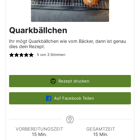
Quarkbällchen
Ihr mögt Quarkbällchen wie vom Bäcker, dann ist genau
dies dein Rezept.
5
von
3
Stimmen
Rezept drucken
Auf Facebook Teilen
VORBEREITUNGSZEIT
GESAMTZEIT
Minuten
Minuten
15
Min.
15
Min.