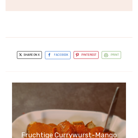
SHARE ON X
FACEBOOK
PINTEREST
PRINT
Fruchtige Currywurst-Mango