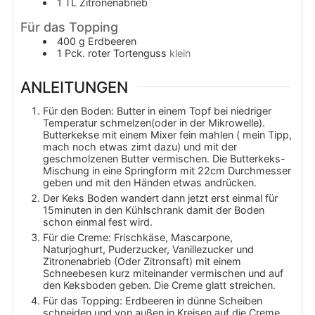
1
TL
Zitronenabrieb
Für das Topping
400
g
Erdbeeren
1
Pck.
roter Tortenguss
klein
ANLEITUNGEN
Für den Boden: Butter in einem Topf bei niedriger
Temperatur schmelzen(oder in der Mikrowelle).
Butterkekse mit einem Mixer fein mahlen ( mein Tipp,
mach noch etwas zimt dazu) und mit der
geschmolzenen Butter vermischen. Die Butterkeks-
Mischung in eine Springform mit 22cm Durchmesser
geben und mit den Händen etwas andrücken.
Der Keks Boden wandert dann jetzt erst einmal für
15minuten in den Kühlschrank damit der Boden
schon einmal fest wird.
Für die Creme: Frischkäse, Mascarpone,
Naturjoghurt, Puderzucker, Vanillezucker und
Zitronenabrieb (Oder Zitronsaft) mit einem
Schneebesen kurz miteinander vermischen und auf
den Keksboden geben. Die Creme glatt streichen.
Für das Topping: Erdbeeren in dünne Scheiben
schneiden und von außen in Kreisen auf die Creme