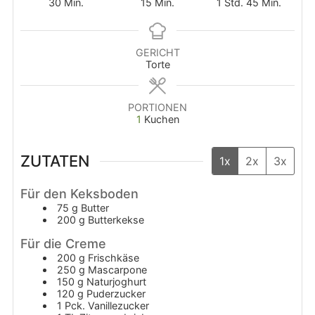
Minuten
Minuten
Stunde
Minuten
30
Min.
15
Min.
1
Std.
45
Min.
GERICHT
Torte
PORTIONEN
1
Kuchen
ZUTATEN
1x
2x
3x
Für den Keksboden
75
g
Butter
200
g
Butterkekse
Für die Creme
200
g
Frischkäse
250
g
Mascarpone
150
g
Naturjoghurt
120
g
Puderzucker
1
Pck.
Vanillezucker